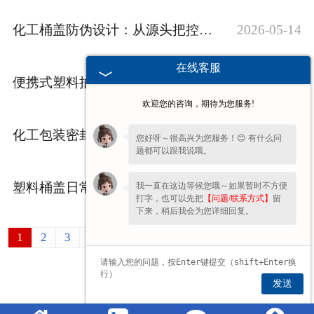
化工桶盖防伪设计：从源头把控包装防护
2026-05-14
在线客服
便携式塑料抽液器：小体积大作用的液体转移工具
2026-05-07
欢迎您的咨询，期待为您服务!
化工包装密封难题？化工桶盖的多重防护设计
2026-04-30
您好呀～很高兴为您服务！😊 有什么问
题都可以跟我说哦。
塑料桶盖日常养护误区：这些做法会加速老化
2026-04-23
我一直在这边等候您哦～如果暂时不方便
打字，也可以先把
【问题/联系方式】
留
下来，稍后我会为您详细回复。
1
2
3
4
5
6
7
8
9
10
11
»
最后一页 ›
发送