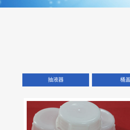
抽液器
桶