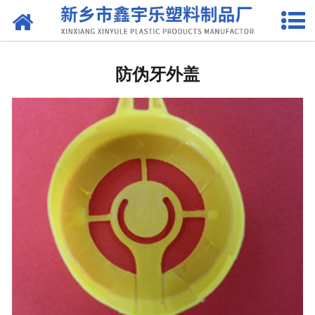
网站首页
抽液器
防伪牙外盖
-
洗涤灵抽液器
-
手动塑料抽液器
-
洗涤用品抽取器
-
沐浴抽
-
新型抽取器
桶盖
-
拉环内盖