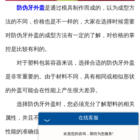
防伪牙外盖
是通过模具制作而成的，以为成型方
-
塑料桶外盖
法的不同，价格也是不一样的，大家在选择时候需要
-
20-25L塑料桶专用防伪盖
对防伪牙外盖的成型方法有一定的了解，对价格的掌
-
扣手内盖
控是比较有利的。
-
防尘帽
对于塑料包装容器来说，选择合适的防伪牙外盖
-
化工桶盖
是非常重要的。由于材料不同，具有相同或相似形状
的外盖可能会在性能上产生很大差异。
塑料桶
选择防伪牙外盖时，您必须充分了解塑料的相关
-
20L塑料桶
属性，并且不能轻率行事。如果您无法获得有关关于
在线客服
-
透气孔塑料桶
性能的准确信息，可以先少量购买，对性能进行测之
欢迎您的咨询，期待为您服务!
-
20L—25L塑料桶